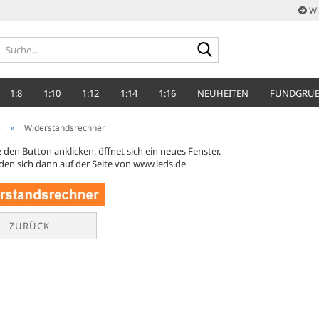
Wi
Suche...
1:8
1:10
1:12
1:14
1:16
NEUHEITEN
FUNDGRU
»
e
Widerstandsrechner
 den Button anklicken, öffnet sich ein neues Fenster.
nden sich dann auf der Seite von www.leds.de
ZURÜCK