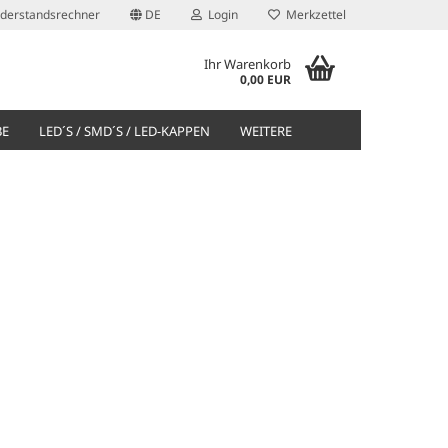
derstandsrechner
DE
Login
Merkzettel
Ihr Warenkorb
0,00 EUR
BE
LED´S / SMD´S / LED-KAPPEN
WEITERE