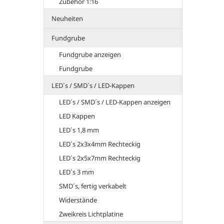
Zubehör 1:16
Neuheiten
Fundgrube
Fundgrube anzeigen
Fundgrube
LED´s / SMD´s / LED-Kappen
LED´s / SMD´s / LED-Kappen anzeigen
LED Kappen
LED´s 1,8 mm
LED´s 2x3x4mm Rechteckig
LED´s 2x5x7mm Rechteckig
LED´s 3 mm
SMD´s, fertig verkabelt
Widerstände
Zweikreis Lichtplatine