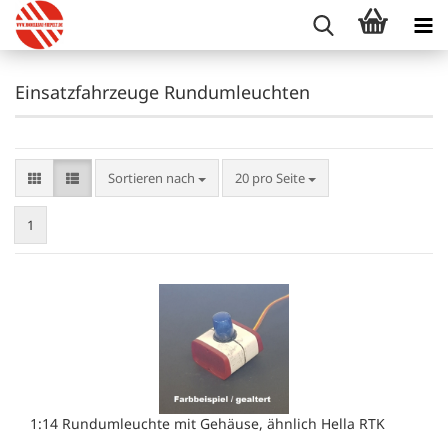
Einsatzfahrzeuge Rundumleuchten
Sortieren nach
pro Seite
Sortieren nach
20 pro Seite
1
1:14 Rundumleuchte mit Gehäuse, ähnlich Hella RTK