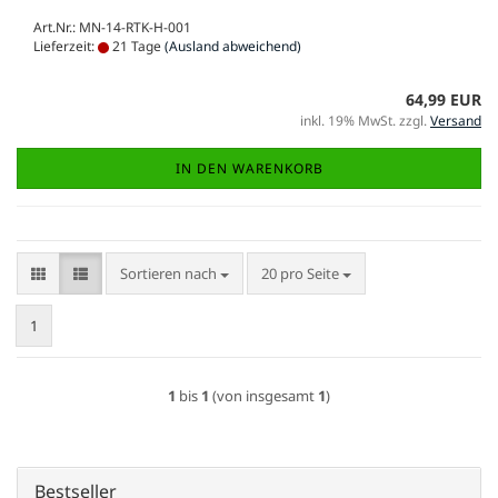
Art.Nr.: MN-14-RTK-H-001
Lieferzeit:
21 Tage
(Ausland abweichend)
64,99 EUR
inkl. 19% MwSt. zzgl.
Versand
IN DEN WARENKORB
Sortieren nach
pro Seite
Sortieren nach
20 pro Seite
1
1
bis
1
(von insgesamt
1
)
Bestseller