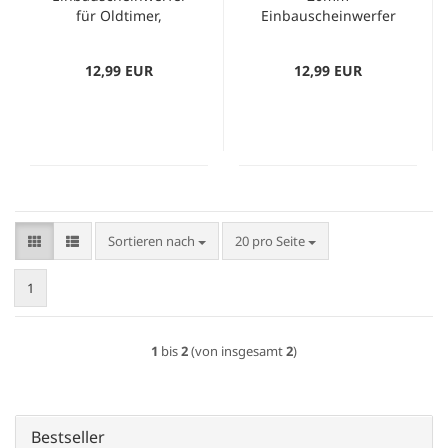
für Oldtimer,
Einbauscheinwerfer
Warmweiß
für Oldtimer
12,99 EUR
12,99 EUR
Sortieren nach
pro Seite
Sortieren nach
20 pro Seite
1
1
bis
2
(von insgesamt
2
)
Bestseller