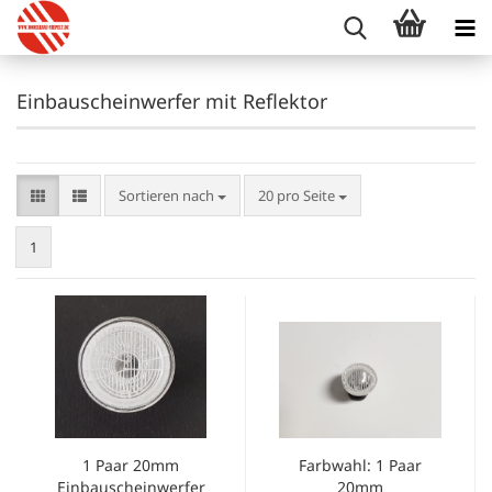
Einbauscheinwerfer mit Reflektor
Sortieren nach
pro Seite
Sortieren nach
20 pro Seite
1
1 Paar 20mm
Farbwahl: 1 Paar
Einbauscheinwerfer
20mm