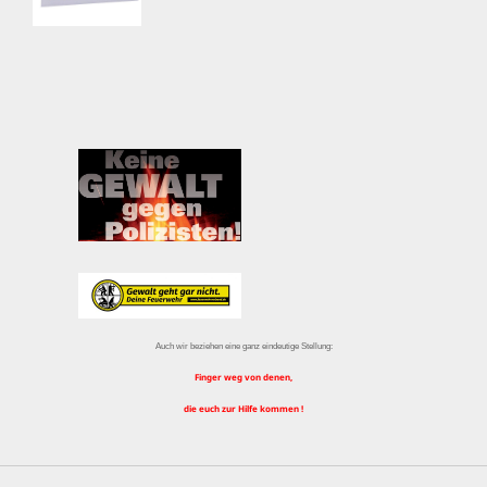
Auch wir beziehen eine ganz eindeutige Stellung:
Finger weg von denen,
die euch zur Hilfe kommen !