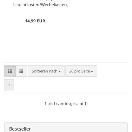
Leuchtkasten/Werbekasten,
beleuchtet
14,99 EUR
Sortieren nach
pro Seite
Sortieren nach
20 pro Seite
1
1
bis
1
(von insgesamt
1
)
Bestseller