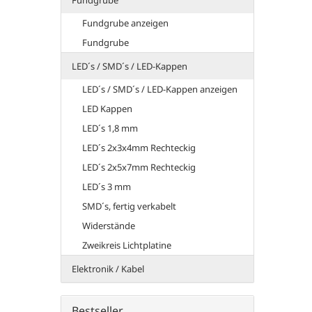
Fundgrube
Fundgrube anzeigen
Fundgrube
LED´s / SMD´s / LED-Kappen
LED´s / SMD´s / LED-Kappen anzeigen
LED Kappen
LED´s 1,8 mm
LED´s 2x3x4mm Rechteckig
LED´s 2x5x7mm Rechteckig
LED´s 3 mm
SMD´s, fertig verkabelt
Widerstände
Zweikreis Lichtplatine
Elektronik / Kabel
Bestseller