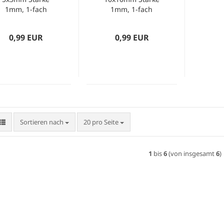
1mm, 1-fach
1mm, 1-fach
geriffelt
geriffelt
0,99 EUR
0,99 EUR
Sortieren nach
pro Seite
Sortieren nach
20 pro Seite
1
bis
6
(von insgesamt
6
)