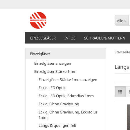
Alle
EINZELGLÄSER
INFOS
SCHRAUBEN/MUTTERN
Startseit
Einzelgläser
Einzelgläser anzeigen
Längs 
Einzelgläser Stärke 1mm
Einzelgläser Stärke 1mm anzeigen
Eckig LED Optik
Eckig LED Optik, Eckradius 1mm
Eckig, Ohne Gravierung
Eckig, Ohne Gravierung, Eckradius
1mm
Längs & quer geriffelt