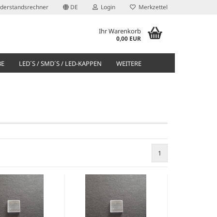
derstandsrechner
DE
Login
Merkzettel
Ihr Warenkorb
0,00 EUR
BE
LED´S / SMD´S / LED-KAPPEN
WEITERE
1