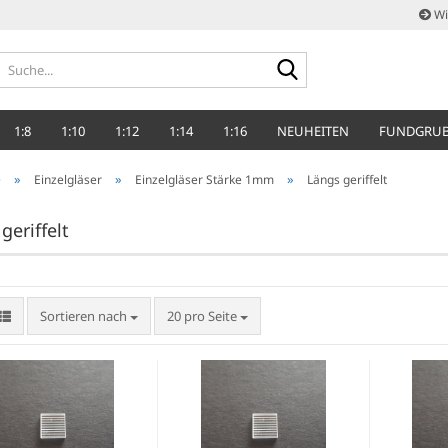
Wi
Suche...
1:8
1:10
1:12
1:14
1:16
NEUHEITEN
FUNDGRU
»
»
»
e
Einzelgläser
Einzelgläser Stärke 1mm
Längs geriffelt
geriffelt
Sortieren nach
pro Seite
Sortieren nach
20 pro Seite