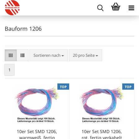
Bauform 1206
Sortieren nach
pro Seite
Sortieren nach
20 pro Seite
1
TOP
TOP
10er Set SMD 1206,
10er Set SMD 1206,
warmweiß, fertig
rot, fertig verkabelt