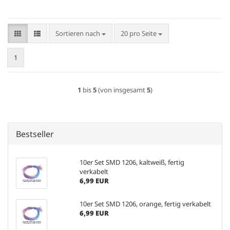
Sortieren nach
pro Seite
Sortieren nach
20 pro Seite
1
1
bis
5
(von insgesamt
5
)
Bestseller
10er Set SMD 1206, kaltweiß, fertig
verkabelt
6,99 EUR
10er Set SMD 1206, orange, fertig verkabelt
6,99 EUR