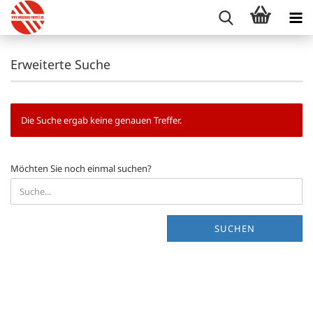
Erweiterte Suche
Die Suche ergab keine genauen Treffer.
MÖCHTEN
Möchten Sie noch einmal suchen?
SIE
NOCH
EINMAL
SUCHEN?
SUCHEN